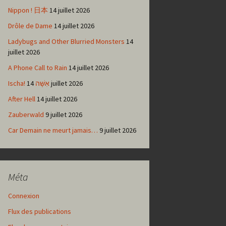
Nippon ! 日本
14 juillet 2026
Drôle de Dame
14 juillet 2026
Ladybugs and Other Blurried Monsters
14
juillet 2026
A Phone Call to Rain
14 juillet 2026
Ischa! אִשָּׁה
14 juillet 2026
After Hell
14 juillet 2026
Zauberwald
9 juillet 2026
Car Demain ne meurt jamais…
9 juillet 2026
Méta
Connexion
Flux des publications