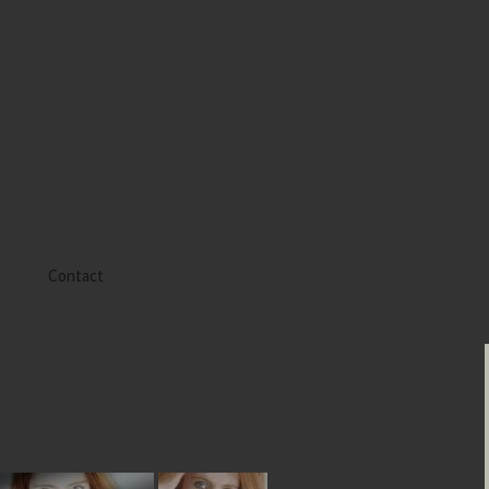
s
Contact
 Alyssa
 Gaïa
 Tatiana
 Tom Mac Gregor