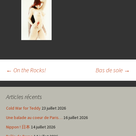
Navigation
←
On the Rocks!
Bas de soie
→
des
Articles récents
articles
Cold War for Teddy
23 juillet 2026
Une balade au coeur de Paris…
16 juillet 2026
Nippon ! 日本
14 juillet 2026