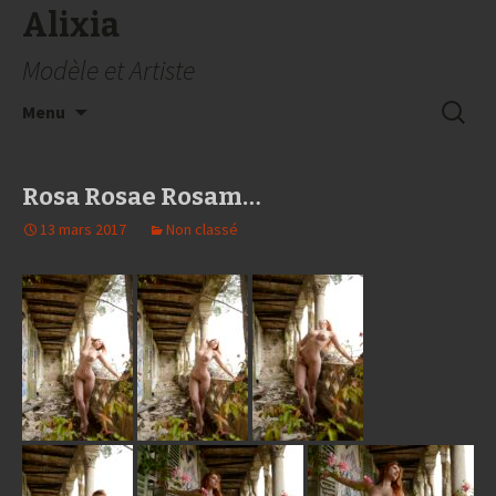
Alixia
Modèle et Artiste
Aller
Recherc
Menu
au
contenu
Rosa Rosae Rosam…
13 mars 2017
Non classé