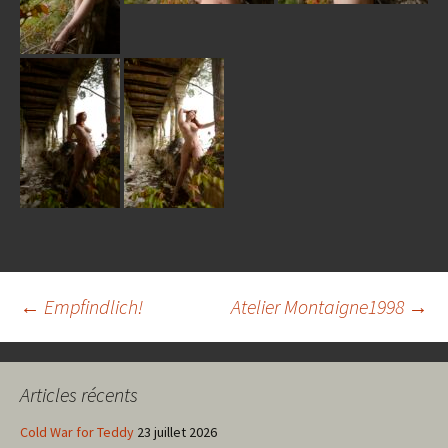
Navigation
←
Empfindlich!
Atelier Montaigne1998
→
des
Articles récents
articles
Cold War for Teddy
23 juillet 2026