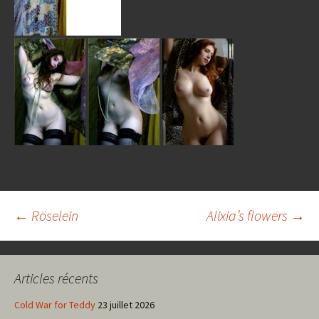
Navigation
←
Röselein
Alixia’s flowers
→
des
Articles récents
articles
Cold War for Teddy
23 juillet 2026