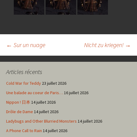
Navigation
←
Sur un nuage
Nicht zu kriegen!
→
des
Articles récents
articles
Cold War for Teddy
23 juillet 2026
Une balade au coeur de Paris…
16 juillet 2026
Nippon ! 日本
14 juillet 2026
Drôle de Dame
14 juillet 2026
Ladybugs and Other Blurried Monsters
14 juillet 2026
A Phone Call to Rain
14 juillet 2026