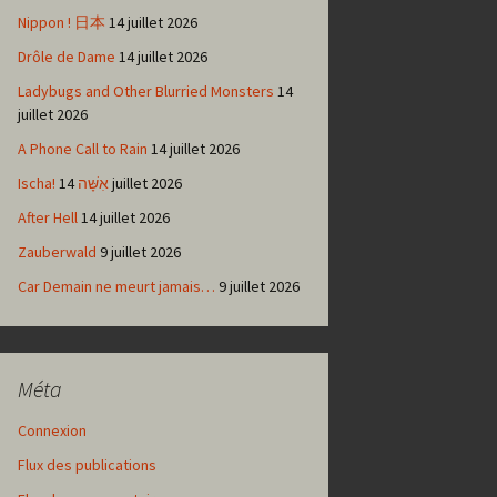
Nippon ! 日本
14 juillet 2026
Drôle de Dame
14 juillet 2026
Ladybugs and Other Blurried Monsters
14
juillet 2026
A Phone Call to Rain
14 juillet 2026
Ischa! אִשָּׁה
14 juillet 2026
After Hell
14 juillet 2026
Zauberwald
9 juillet 2026
Car Demain ne meurt jamais…
9 juillet 2026
Méta
Connexion
Flux des publications