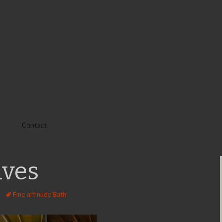
s
Contact
 Alyssa
ves
 Gaïa
 Tatiana
Fine art nude Bath
 Tom Mac Gregor