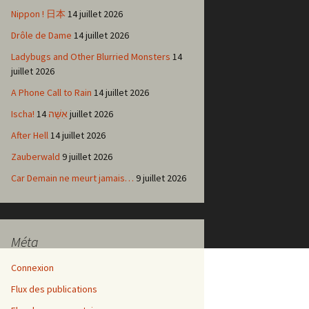
Nippon ! 日本
14 juillet 2026
Drôle de Dame
14 juillet 2026
Ladybugs and Other Blurried Monsters
14
juillet 2026
A Phone Call to Rain
14 juillet 2026
Ischa! אִשָּׁה
14 juillet 2026
After Hell
14 juillet 2026
Zauberwald
9 juillet 2026
Car Demain ne meurt jamais…
9 juillet 2026
Méta
Connexion
Flux des publications