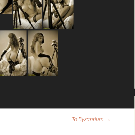
To Byzantium
→