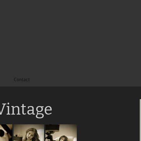
s
Contact
 Alyssa
Vintage
 Gaïa
 Tatiana
 Tom Mac Gregor