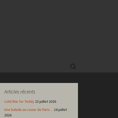
Rechercher :
Articles récents
Cold War for Teddy
23 juillet 2026
Une balade au coeur de Paris…
16 juillet
2026