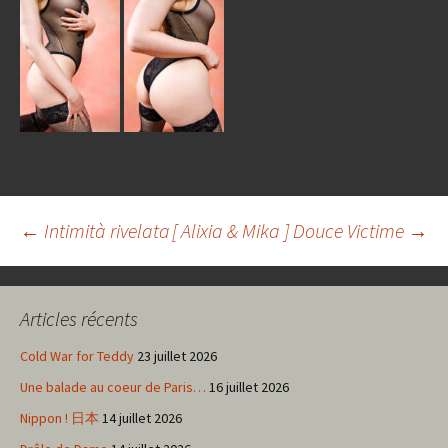
Navigation
←
Intimità rivelata
[ Alixia & Mika ] Douce Victime
→
des
Articles récents
articles
Cold War for Teddy
23 juillet 2026
Une balade au coeur de Paris…
16 juillet 2026
Nippon ! 日本
14 juillet 2026