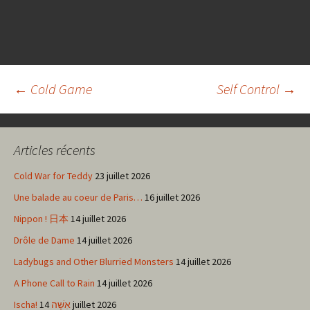
Navigation
←
Cold Game
Self Control
→
des
Articles récents
articles
Cold War for Teddy
23 juillet 2026
Une balade au coeur de Paris…
16 juillet 2026
Nippon ! 日本
14 juillet 2026
Drôle de Dame
14 juillet 2026
Ladybugs and Other Blurried Monsters
14 juillet 2026
A Phone Call to Rain
14 juillet 2026
Ischa! אִשָּׁה
14 juillet 2026