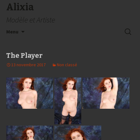
Alixia
Modèle et Artiste
Aller
Recherc
Menu
au
contenu
The Player
13 novembre 2017
Non classé