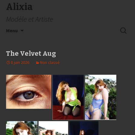
Alixia
Modèle et Artiste
Aller
Recherc
Menu
au
contenu
The Velvet Aug
8 juin 2026
Non classé