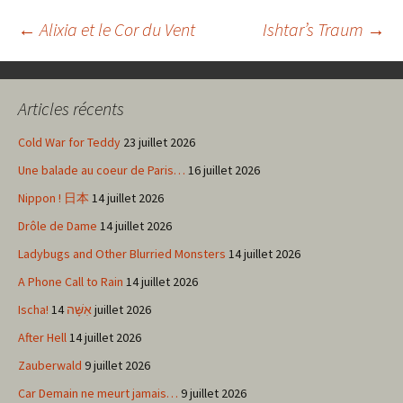
Navigation
←
Alixia et le Cor du Vent
Ishtar’s Traum
→
des
Articles récents
articles
Cold War for Teddy
23 juillet 2026
Une balade au coeur de Paris…
16 juillet 2026
Nippon ! 日本
14 juillet 2026
Drôle de Dame
14 juillet 2026
Ladybugs and Other Blurried Monsters
14 juillet 2026
A Phone Call to Rain
14 juillet 2026
Ischa! אִשָּׁה
14 juillet 2026
After Hell
14 juillet 2026
Zauberwald
9 juillet 2026
Car Demain ne meurt jamais…
9 juillet 2026