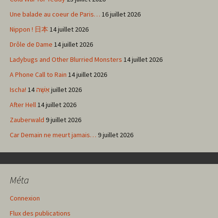
articles
Une balade au coeur de Paris…
16 juillet 2026
Nippon ! 日本
14 juillet 2026
Drôle de Dame
14 juillet 2026
Ladybugs and Other Blurried Monsters
14 juillet 2026
A Phone Call to Rain
14 juillet 2026
Ischa! אִשָּׁה
14 juillet 2026
After Hell
14 juillet 2026
Zauberwald
9 juillet 2026
Car Demain ne meurt jamais…
9 juillet 2026
Méta
Connexion
Flux des publications