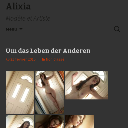
Alixia
Modèle et Artiste
Aller
Recherc
Menu
au
contenu
Um das Leben der Anderen
21 février 2015
Non classé