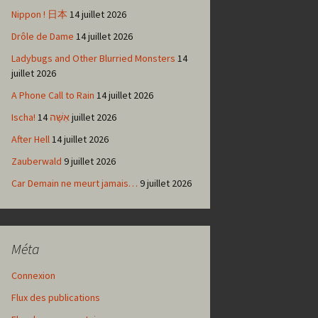
Nippon ! 日本
14 juillet 2026
Drôle de Dame
14 juillet 2026
Ladybugs and Other Blurried Monsters
14
juillet 2026
A Phone Call to Rain
14 juillet 2026
Ischa! אִשָּׁה
14 juillet 2026
After Hell
14 juillet 2026
Zauberwald
9 juillet 2026
Car Demain ne meurt jamais…
9 juillet 2026
Méta
Connexion
Flux des publications