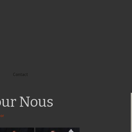
s
Contact
 Alyssa
our Nous
 Gaïa
 Tatiana
gor
 Tom Mac Gregor