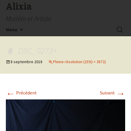
Alixia
Modèle et Artiste
Aller
Recherc
Menu
au
contenu
DSC_0273+
8 septembre 2018
Pleine résolution (2592 × 3872)
←
→
Précédent
Suivant