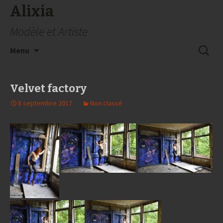
Alixia
Modèle et Artiste
Aller
Recherc
Menu
au
contenu
Velvet factory
8 septembre 2017
Non classé