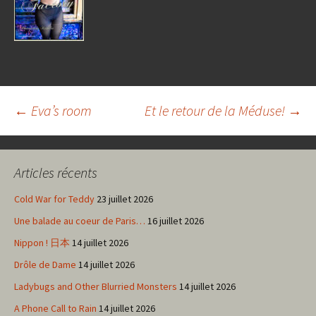
Navigation
←
Eva’s room
Et le retour de la Méduse!
→
des
Articles récents
articles
Cold War for Teddy
23 juillet 2026
Une balade au coeur de Paris…
16 juillet 2026
Nippon ! 日本
14 juillet 2026
Drôle de Dame
14 juillet 2026
Ladybugs and Other Blurried Monsters
14 juillet 2026
A Phone Call to Rain
14 juillet 2026