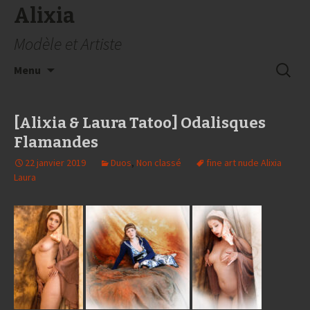
Alixia
Modèle et Artiste
Aller
Recherc
Menu
au
contenu
[Alixia & Laura Tatoo] Odalisques
Flamandes
22 janvier 2019
Duos
,
Non classé
fine art nude Alixia
Laura