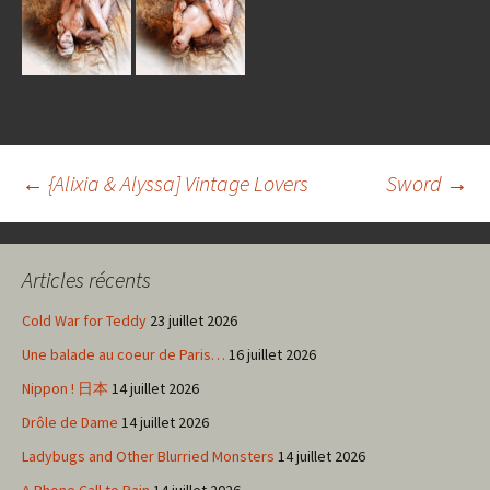
Navigation
←
{Alixia & Alyssa] Vintage Lovers
Sword
→
des
Articles récents
articles
Cold War for Teddy
23 juillet 2026
Une balade au coeur de Paris…
16 juillet 2026
Nippon ! 日本
14 juillet 2026
Drôle de Dame
14 juillet 2026
Ladybugs and Other Blurried Monsters
14 juillet 2026