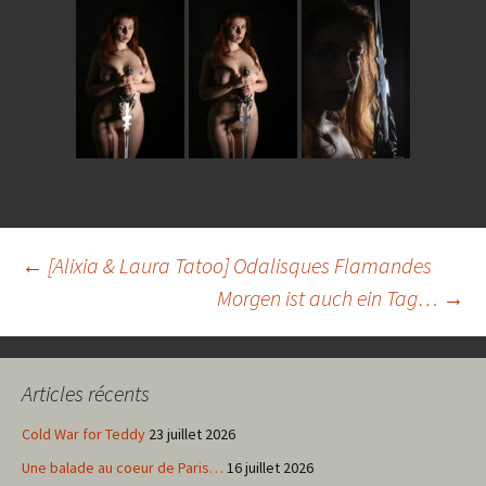
Navigation
←
[Alixia & Laura Tatoo] Odalisques Flamandes
Morgen ist auch ein Tag…
→
des
Articles récents
articles
Cold War for Teddy
23 juillet 2026
Une balade au coeur de Paris…
16 juillet 2026