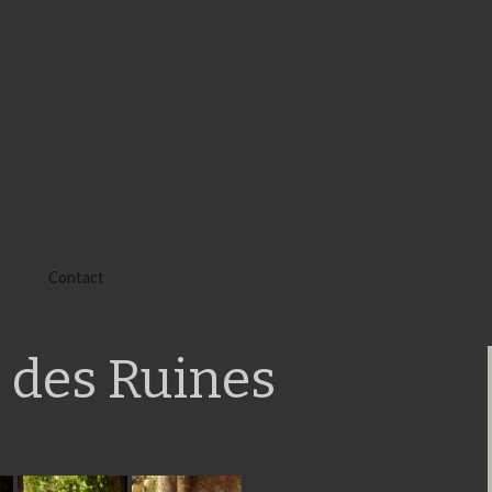
s
Contact
 Alyssa
 des Ruines
 Gaïa
 Tatiana
 Tom Mac Gregor