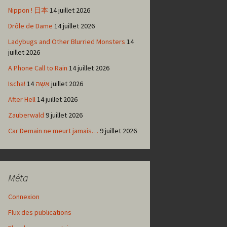
Nippon ! 日本
14 juillet 2026
Drôle de Dame
14 juillet 2026
Ladybugs and Other Blurried Monsters
14
juillet 2026
A Phone Call to Rain
14 juillet 2026
Ischa! אִשָּׁה
14 juillet 2026
After Hell
14 juillet 2026
Zauberwald
9 juillet 2026
Car Demain ne meurt jamais…
9 juillet 2026
Méta
Connexion
Flux des publications