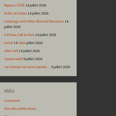
Nippon ! 日本
14 juillet 2026
Drôle de Dame
14 juillet 2026
Ladybugs and Other Blurried Monsters
14
juillet 2026
A Phone Call to Rain
14 juillet 2026
Ischa! אִשָּׁה
14 juillet 2026
After Hell
14 juillet 2026
Zauberwald
9 juillet 2026
Car Demain ne meurt jamais…
9 juillet 2026
Méta
Connexion
Flux des publications