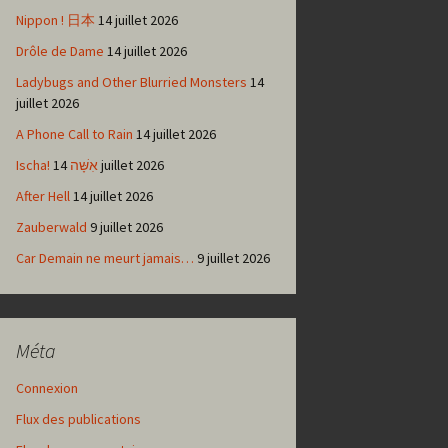
Nippon ! 日本
14 juillet 2026
Drôle de Dame
14 juillet 2026
Ladybugs and Other Blurried Monsters
14
juillet 2026
A Phone Call to Rain
14 juillet 2026
Ischa! אִשָּׁה
14 juillet 2026
After Hell
14 juillet 2026
Zauberwald
9 juillet 2026
Car Demain ne meurt jamais…
9 juillet 2026
Méta
Connexion
Flux des publications