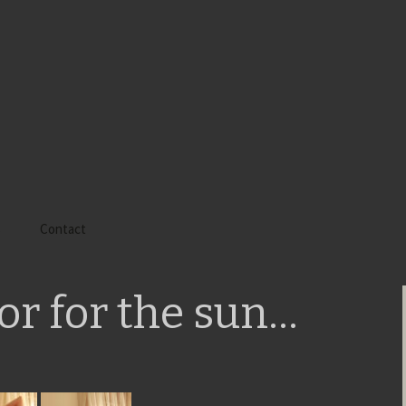
s
Contact
 Alyssa
ror for the sun…
 Gaïa
 Tatiana
 Tom Mac Gregor