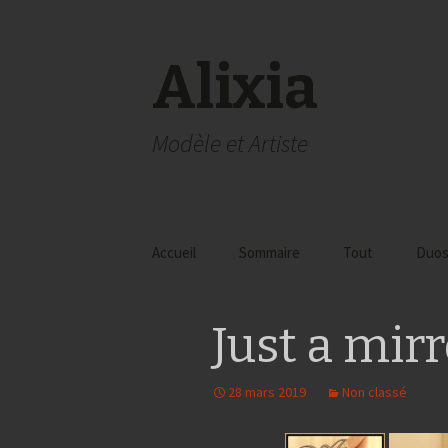
Alixia
Modèle et Artiste
Aller
Accueil
Sommaire
Tout
Duo
au
contenu
avec
Just a mir
avec
avec
28 mars 2019
Non classé
avec