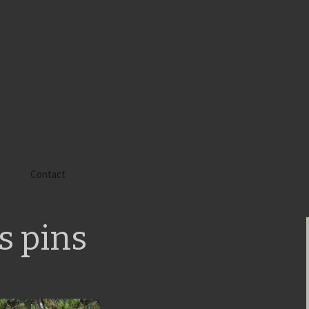
s
Contact
 Alyssa
s pins
 Gaïa
 Tatiana
 Tom Mac Gregor