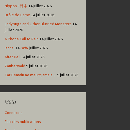
Nippon ! 日本
14 juillet 2026
Drôle de Dame
14 juillet 2026
Ladybugs and Other Blurried Monsters
14
juillet 2026
A Phone Call to Rain
14 juillet 2026
Ischa! אִשָּׁה
14 juillet 2026
After Hell
14 juillet 2026
Zauberwald
9 juillet 2026
Car Demain ne meurt jamais…
9 juillet 2026
Méta
Connexion
Flux des publications