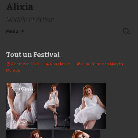
Alixia
Modèle et Artiste
Aller
Recherc
Menu
au
contenu
Tout un Festival
4 octobre 2020
Non classé
Alixia Tribute to Marylin
Monroe