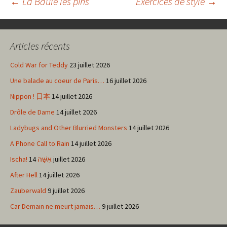
Navigation
←
La Baule les pins
Exercices de style
→
des
Articles récents
articles
Cold War for Teddy
23 juillet 2026
Une balade au coeur de Paris…
16 juillet 2026
Nippon ! 日本
14 juillet 2026
Drôle de Dame
14 juillet 2026
Ladybugs and Other Blurried Monsters
14 juillet 2026
A Phone Call to Rain
14 juillet 2026
Ischa! אִשָּׁה
14 juillet 2026
After Hell
14 juillet 2026
Zauberwald
9 juillet 2026
Car Demain ne meurt jamais…
9 juillet 2026