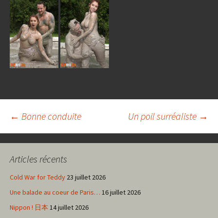
Navigation
←
Bonne conduite
Un poil surréaliste
→
des
Articles récents
articles
Cold War for Teddy
23 juillet 2026
Une balade au coeur de Paris…
16 juillet 2026
Nippon ! 日本
14 juillet 2026