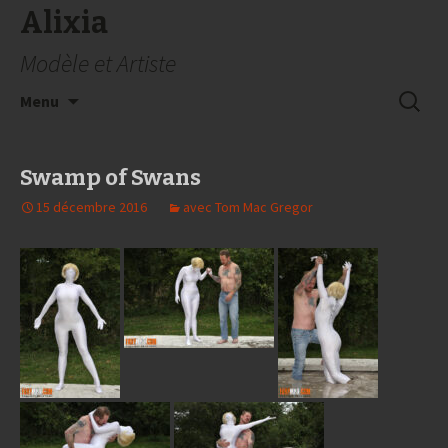
Alixia
Modèle et Artiste
Aller
Recherc
Menu
au
contenu
Swamp of Swans
15 décembre 2016
avec Tom Mac Gregor